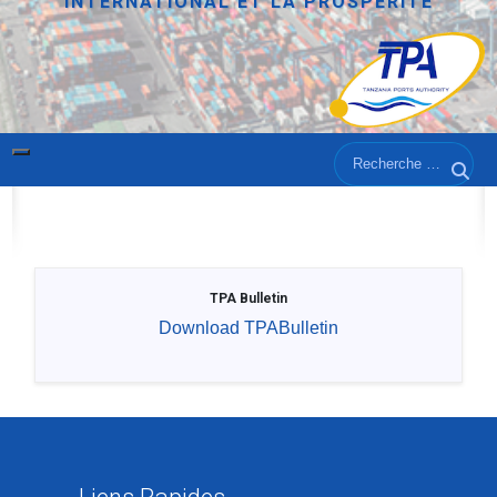
INTERNATIONAL ET LA PROSPÉRITÉ
TPA Bulletin
Rechercher
Rech
TPA Bulletin
Download TPABulletin