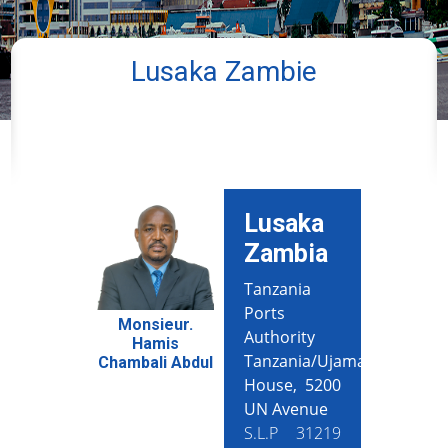
Lusaka Zambie
Lusaka
Zambia
Tanzania
Ports
Monsieur.
Authority
Hamis
Tanzania/Ujamaa
Chambali Abdul
House, 5200
UN Avenue
S.L.P 31219