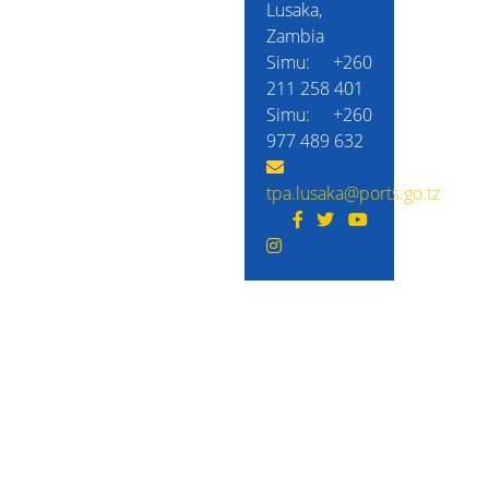
Lusaka,
Zambia
Simu: +260
211 258 401
Simu: +260
977 489 632
tpa.lusaka@ports.go.tz