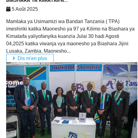
BIASHARA YA KIMATAIFA...
5 Août 2025
Mamlaka ya Usimamizi wa Bandari Tanzania ( TPA)
imeshiriki katika Maonesho ya 97 ya Kilimo na Biashara ya
Kimataifa yaliyofanyika kuanzia Julai 30 hadi Agosti
04,2025 katika viwanja vya maonesho ya Biashara Jijini
Lusaka, Zambia. Maonesho...
Dis m'en plus