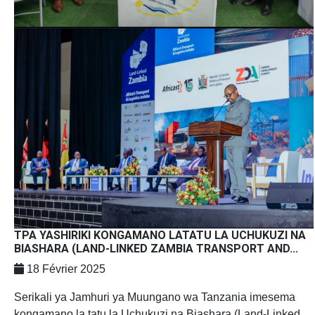
TPA YASHIRIKI KONGAMANO LATATU LA UCHUKUZI NA
BIASHARA (LAND-LINKED ZAMBIA TRANSPORT AND...
18 Février 2025
Serikali ya Jamhuri ya Muungano wa Tanzania imesema
kongamano la tatu la Uchukuzi na Biashara (Land-Linked