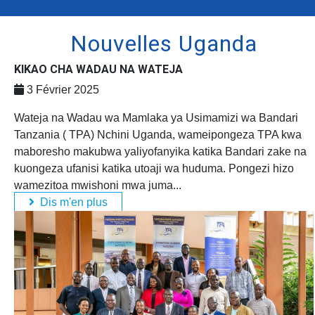
Nouvelles Uganda
KIKAO CHA WADAU NA WATEJA
3 Février 2025
Wateja na Wadau wa Mamlaka ya Usimamizi wa Bandari
Tanzania ( TPA) Nchini Uganda, wameipongeza TPA kwa
maboresho makubwa yaliyofanyika katika Bandari zake na
kuongeza ufanisi katika utoaji wa huduma. Pongezi hizo
wamezitoa mwishoni mwa juma...
Dis m'en plus