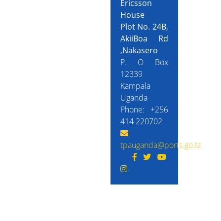
Ericsson
House
Plot No. 24B,
AkiiBoa Rd
,Nakasero
P. O Box
12339
Kampala
Uganda
Phone: +256
414 220702
tpauganda@ports.go.tz